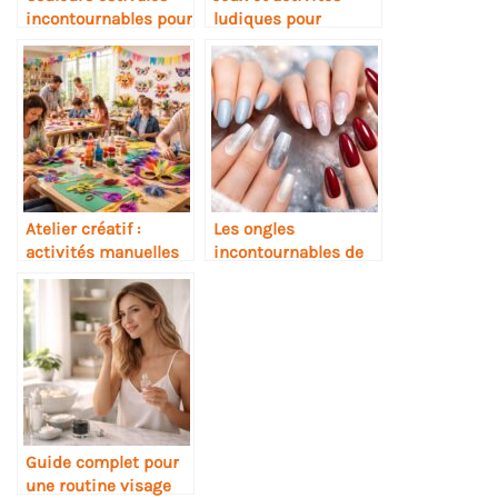
incontournables pour
ludiques pour
sublimer vos ongles
célébrer Pâques en
cet été
famille
Atelier créatif :
Les ongles
activités manuelles
incontournables de
pour un carnaval
l’hiver 2026 :
haut en couleurs
tendances et
inspirations
Guide complet pour
une routine visage