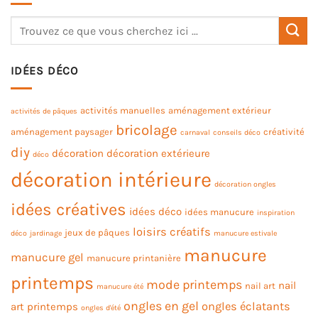
IDÉES DÉCO
activités manuelles
aménagement extérieur
activités de pâques
bricolage
aménagement paysager
créativité
carnaval
conseils déco
diy
décoration
décoration extérieure
déco
décoration intérieure
décoration ongles
idées créatives
idées déco
idées manucure
inspiration
loisirs créatifs
jeux de pâques
déco
jardinage
manucure estivale
manucure
manucure gel
manucure printanière
printemps
mode printemps
nail
nail art
manucure été
ongles en gel
ongles éclatants
art printemps
ongles d'été