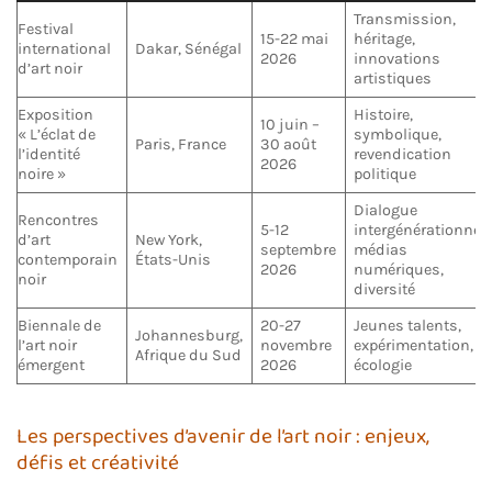
Transmission,
Festival
15-22 mai
héritage,
international
Dakar, Sénégal
2026
innovations
d’art noir
artistiques
Exposition
Histoire,
10 juin –
« L’éclat de
symbolique,
Paris, France
30 août
l’identité
revendication
2026
noire »
politique
Dialogue
Rencontres
5-12
intergénérationnel,
d’art
New York,
septembre
médias
contemporain
États-Unis
2026
numériques,
noir
diversité
Biennale de
20-27
Jeunes talents,
Johannesburg,
l’art noir
novembre
expérimentation,
Afrique du Sud
émergent
2026
écologie
Les perspectives d’avenir de l’art noir : enjeux,
défis et créativité