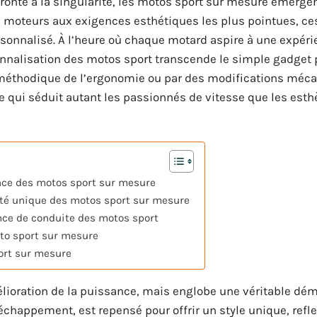
fronte à la singularité, les motos sport sur mesure émer
es moteurs aux exigences esthétiques les plus pointues, ce
sonnalisé. À l’heure où chaque motard aspire à une expér
onnalisation des motos sport transcende le simple gadget 
on méthodique de l’ergonomie ou par des modifications méc
 qui séduit autant les passionnés de vitesse que les esthè
nce des motos sport sur mesure
tité unique des motos sport sur mesure
ce de conduite des motos sport
moto sport sur mesure
ort sur mesure
élioration de la puissance, mais englobe une véritable dé
happement, est repensé pour offrir un style unique, refle