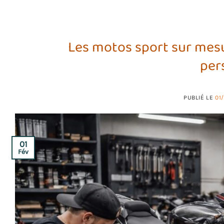
Les motos sport sur mes
per
PUBLIÉ LE
01
01
Fév