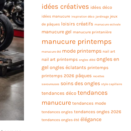
idées créatives
idées déco
idées manucure
jeux
inspiration déco
jardinage
loisirs créatifs
de pâques
manucure estivale
manucure gel
manucure printanière
manucure printemps
mode printemps
nail art
manucure été
ongles en
nail art printemps
ongles d'été
gel
ongles éclatants
printemps
pâques
printemps 2026
recettes
soins des ongles
savoureuses
style capillaire
tendances
tendances déco
manucure
tendances mode
tendances ongles 2026
tendances ongles
élégance
tendances ongles été