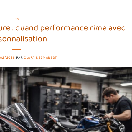
PIN
ure : quand performance rime avec
sonnalisation
/02/2026
PAR
CLARA DESMAREST