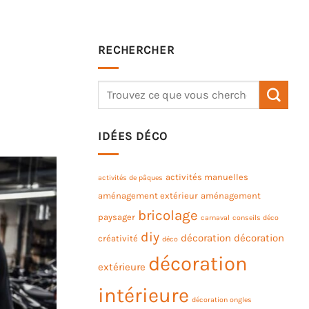
RECHERCHER
IDÉES DÉCO
activités manuelles
activités de pâques
aménagement extérieur
aménagement
bricolage
paysager
carnaval
conseils déco
diy
décoration
décoration
créativité
déco
décoration
extérieure
intérieure
décoration ongles