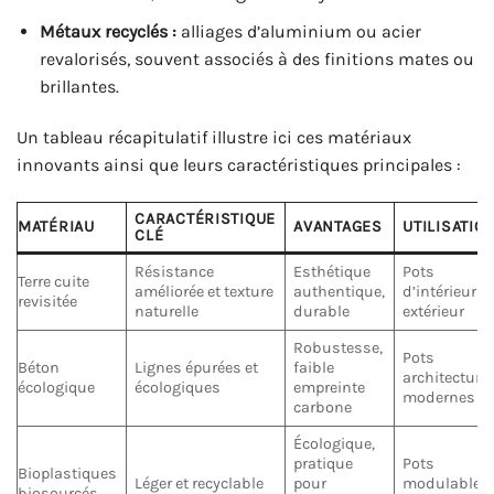
Métaux recyclés :
alliages d’aluminium ou acier
revalorisés, souvent associés à des finitions mates ou
brillantes.
Un tableau récapitulatif illustre ici ces matériaux
innovants ainsi que leurs caractéristiques principales :
CARACTÉRISTIQUE
MATÉRIAU
AVANTAGES
UTILISATIO
CLÉ
Résistance
Esthétique
Pots
Terre cuite
améliorée et texture
authentique,
d’intérieur et
revisitée
naturelle
durable
extérieur
Robustesse,
Pots
Béton
Lignes épurées et
faible
architectura
écologique
écologiques
empreinte
modernes
carbone
Écologique,
pratique
Pots
Bioplastiques
Léger et recyclable
pour
modulables 
biosourcés