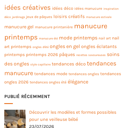
idées créatives
idées déco
idées manucure
inspiration
loisirs créatifs
jeux de pâques
déco
jardinage
manucure estivale
manucure
manucure gel
manucure printanière
printemps
mode printemps
nail
nail art
manucure été
ongles en gel
ongles éclatants
art printemps
ongles d'été
soins
pâques
printemps
printemps 2026
recettes savoureuses
tendances
des ongles
tendances déco
style capillaire
manucure
tendances mode
tendances
tendances ongles
élégance
ongles 2026
tendances ongles été
PUBLIÉ RÉCEMMENT
Découvrir les modèles et formes possibles
pour une veilleuse bébé
23/07/2026