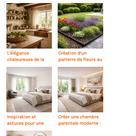
L’élégance
Création d’un
chaleureuse de la
parterre de fleurs au
cuisine rustique chic
design contemporain
Inspiration et
Créer une chambre
astuces pour une
parentale moderne :
chambre parentale
élégance et confort