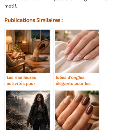
motif.
Publications Similaires :
Les meilleures
Idées d’ongles
activités pour
élégants pour les
garantir une nuit de
invitées de mariage
sommeil réparatrice