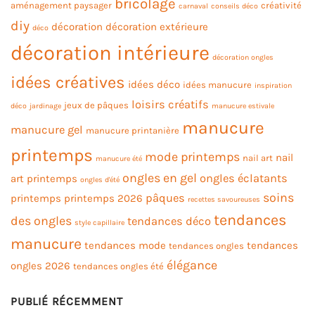
bricolage
aménagement paysager
créativité
carnaval
conseils déco
diy
décoration
décoration extérieure
déco
décoration intérieure
décoration ongles
idées créatives
idées déco
idées manucure
inspiration
loisirs créatifs
jeux de pâques
déco
jardinage
manucure estivale
manucure
manucure gel
manucure printanière
printemps
mode printemps
nail
nail art
manucure été
ongles en gel
ongles éclatants
art printemps
ongles d'été
soins
pâques
printemps
printemps 2026
recettes savoureuses
tendances
des ongles
tendances déco
style capillaire
manucure
tendances mode
tendances
tendances ongles
élégance
ongles 2026
tendances ongles été
PUBLIÉ RÉCEMMENT