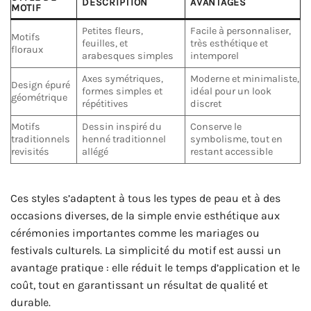
DESCRIPTION
AVANTAGES
MOTIF
Petites fleurs,
Facile à personnaliser,
Motifs
feuilles, et
très esthétique et
floraux
arabesques simples
intemporel
Axes symétriques,
Moderne et minimaliste,
Design épuré
formes simples et
idéal pour un look
géométrique
répétitives
discret
Motifs
Dessin inspiré du
Conserve le
traditionnels
henné traditionnel
symbolisme, tout en
revisités
allégé
restant accessible
Ces styles s’adaptent à tous les types de peau et à des
occasions diverses, de la simple envie esthétique aux
cérémonies importantes comme les mariages ou
festivals culturels. La simplicité du motif est aussi un
avantage pratique : elle réduit le temps d’application et le
coût, tout en garantissant un résultat de qualité et
durable.