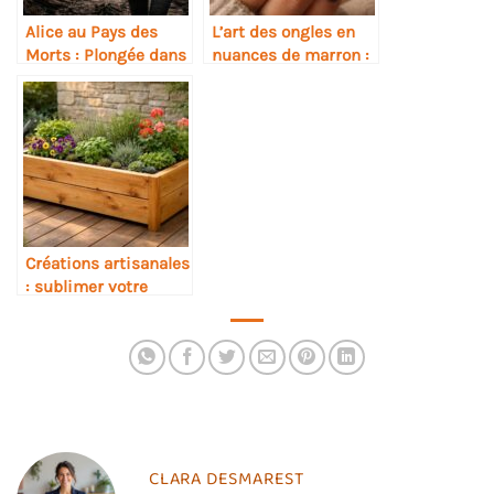
Alice au Pays des
L’art des ongles en
Morts : Plongée dans
nuances de marron :
Borderland
élégance et chaleur
au bout des doigts
Créations artisanales
: sublimer votre
espace extérieur
avec une jardinière
en bois
CLARA DESMAREST