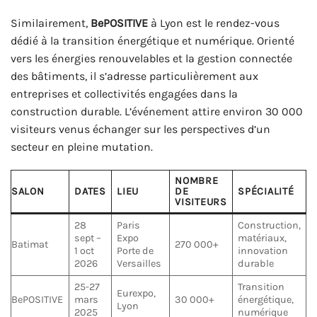
Similairement,
BePOSITIVE
à Lyon est le rendez-vous
dédié à la transition énergétique et numérique. Orienté
vers les énergies renouvelables et la gestion connectée
des bâtiments, il s’adresse particulièrement aux
entreprises et collectivités engagées dans la
construction durable. L’événement attire environ 30 000
visiteurs venus échanger sur les perspectives d’un
secteur en pleine mutation.
NOMBRE
SALON
DATES
LIEU
DE
SPÉCIALITÉ
VISITEURS
28
Paris
Construction,
sept –
Expo
matériaux,
Batimat
270 000+
1 oct
Porte de
innovation
2026
Versailles
durable
25-27
Transition
Eurexpo,
BePOSITIVE
mars
30 000+
énergétique,
Lyon
2025
numérique