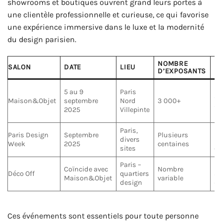
showrooms et boutiques ouvrent grand leurs portes à
une clientèle professionnelle et curieuse, ce qui favorise
une expérience immersive dans le luxe et la modernité
du design parisien.
NOMBRE
SALON
DATE
LIEU
PU
D’EXPOSANTS
Dé
5 au 9
Paris
ar
Maison&Objet
septembre
Nord
3 000+
ac
2025
Villepinte
in
Paris,
De
Paris Design
Septembre
Plusieurs
divers
pr
Week
2025
centaines
sites
cu
Paris –
Pr
Coïncide avec
Nombre
Déco Off
quartiers
am
Maison&Objet
variable
design
dé
Ces événements sont essentiels pour toute personne