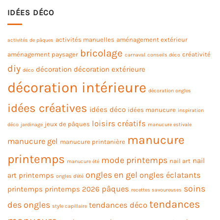
IDÉES DÉCO
activités manuelles
aménagement extérieur
activités de pâques
bricolage
aménagement paysager
créativité
carnaval
conseils déco
diy
décoration
décoration extérieure
déco
décoration intérieure
décoration ongles
idées créatives
idées déco
idées manucure
inspiration
loisirs créatifs
jeux de pâques
déco
jardinage
manucure estivale
manucure
manucure gel
manucure printanière
printemps
mode printemps
nail
nail art
manucure été
ongles en gel
ongles éclatants
art printemps
ongles d'été
soins
pâques
printemps
printemps 2026
recettes savoureuses
tendances
des ongles
tendances déco
style capillaire