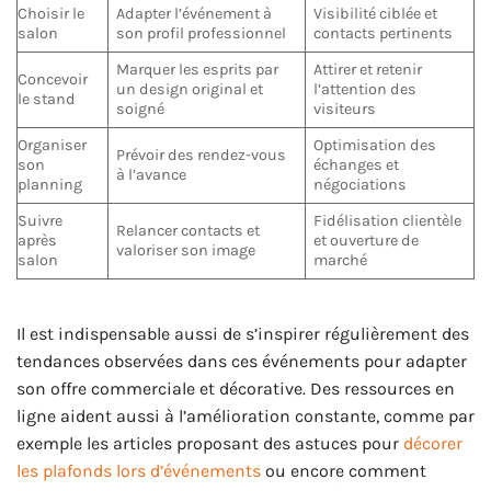
Choisir le
Adapter l’événement à
Visibilité ciblée et
salon
son profil professionnel
contacts pertinents
Marquer les esprits par
Attirer et retenir
Concevoir
un design original et
l’attention des
le stand
soigné
visiteurs
Organiser
Optimisation des
Prévoir des rendez-vous
son
échanges et
à l’avance
planning
négociations
Suivre
Fidélisation clientèle
Relancer contacts et
après
et ouverture de
valoriser son image
salon
marché
Il est indispensable aussi de s’inspirer régulièrement des
tendances observées dans ces événements pour adapter
son offre commerciale et décorative. Des ressources en
ligne aident aussi à l’amélioration constante, comme par
exemple les articles proposant des astuces pour
décorer
les plafonds lors d’événements
ou encore comment