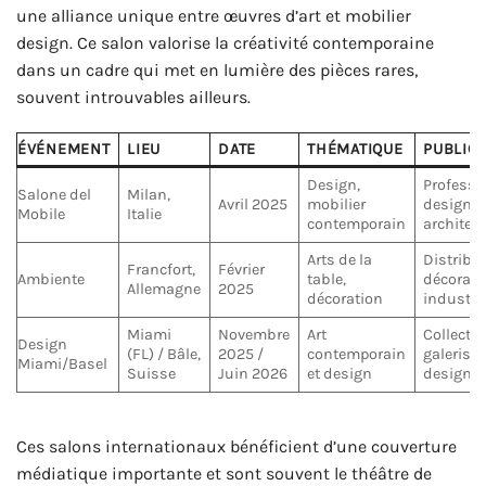
une alliance unique entre œuvres d’art et mobilier
design. Ce salon valorise la créativité contemporaine
dans un cadre qui met en lumière des pièces rares,
souvent introuvables ailleurs.
ÉVÉNEMENT
LIEU
DATE
THÉMATIQUE
PUBLIC
Design,
Professi
Salone del
Milan,
Avril 2025
mobilier
designer
Mobile
Italie
contemporain
architec
Arts de la
Distribu
Francfort,
Février
Ambiente
table,
décorate
Allemagne
2025
décoration
industri
Miami
Novembre
Art
Collecti
Design
(FL) / Bâle,
2025 /
contemporain
galeriste
Miami/Basel
Suisse
Juin 2026
et design
designer
Ces salons internationaux bénéficient d’une couverture
médiatique importante et sont souvent le théâtre de