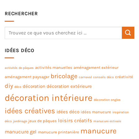
RECHERCHER
IDÉES DÉCO
activités manuelles
aménagement extérieur
activités de pâques
bricolage
aménagement paysager
créativité
carnaval
conseils déco
diy
décoration
décoration extérieure
déco
décoration intérieure
décoration ongles
idées créatives
idées déco
idées manucure
inspiration
loisirs créatifs
jeux de pâques
déco
jardinage
manucure estivale
manucure
manucure gel
manucure printanière