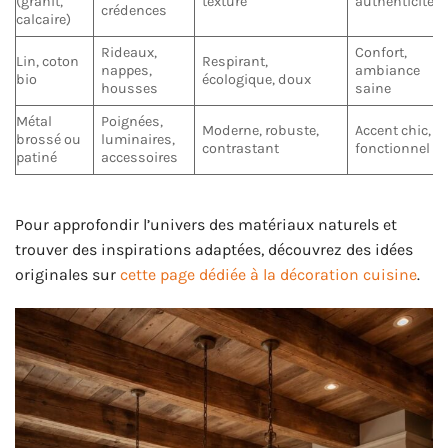
(granit,
texturé
authenticité
crédences
calcaire)
Rideaux,
Confort,
Lin, coton
Respirant,
nappes,
ambiance
bio
écologique, doux
housses
saine
Métal
Poignées,
Moderne, robuste,
Accent chic,
brossé ou
luminaires,
contrastant
fonctionnel
patiné
accessoires
Pour approfondir l’univers des matériaux naturels et
trouver des inspirations adaptées, découvrez des idées
originales sur
cette page dédiée à la décoration cuisine
.