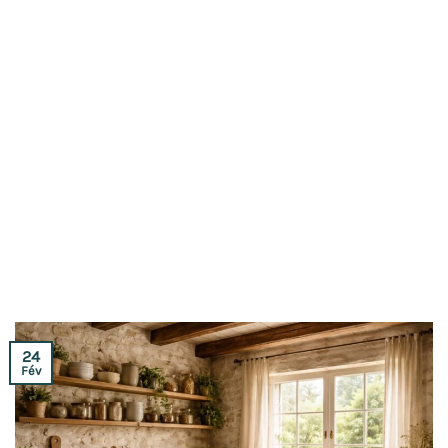
24
Fév