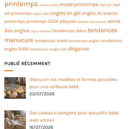
printemps
mode printemps
nail
nail art
manucure été
ongles en gel
ongles éclatants
art printemps
ongles d'été
soins
pâques
printemps
printemps 2026
recettes savoureuses
tendances
des ongles
tendances déco
style capillaire
manucure
tendances mode
tendances
tendances ongles
élégance
ongles 2026
tendances ongles été
PUBLIÉ RÉCEMMENT
Découvrir les modèles et formes possibles
pour une veilleuse bébé
23/07/2026
Des cadeaux complets pour accueillir bébé
avec amour
16/07/2026