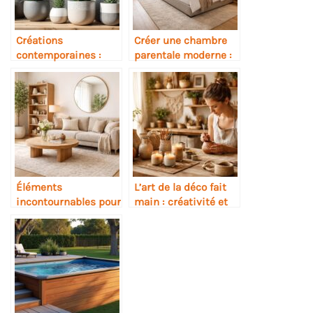
Créations
Créer une chambre
contemporaines :
parentale moderne :
l’art du pot de fleur
élégance et confort
design
au rendez-vous
Éléments
L’art de la déco fait
incontournables pour
main : créativité et
sublimer votre
authenticité au
décoration intérieure
rendez-vous