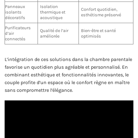
Panneaux
Isolation
Confort quotidien,
isolants
thermique et
esthétisme préservé
décoratifs
acoustique
Purificateurs
Qualité de l’air
Bien-être et santé
d’air
améliorée
optimisés
connectés
L’intégration de ces solutions dans la chambre parentale
favorise un quotidien plus agréable et personnalisé. En
combinant esthétique et fonctionnalités innovantes, le
couple profite d’un espace où le confort règne en maître
sans compromettre l’élégance.