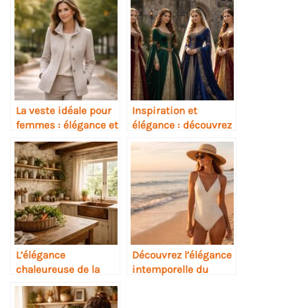
La veste idéale pour
Inspiration et
femmes : élégance et
élégance : découvrez
confort mi-saison
notre sélection de
modèles de robes
médiévales
L’élégance
Découvrez l’élégance
chaleureuse de la
intemporelle du
cuisine rustique chic
maillot de bain chic