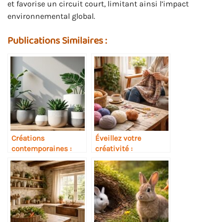
et favorise un circuit court, limitant ainsi l’impact
environnemental global.
Publications Similaires :
Créations
Éveillez votre
contemporaines :
créativité :
l’art du pot de fleur
inspirations
design
originales pour le
tricot