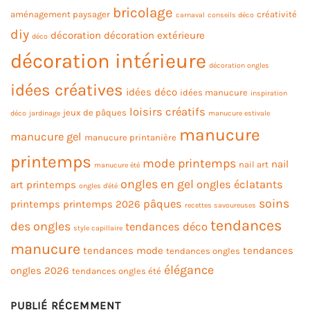
bricolage
aménagement paysager
créativité
carnaval
conseils déco
diy
décoration
décoration extérieure
déco
décoration intérieure
décoration ongles
idées créatives
idées déco
idées manucure
inspiration
loisirs créatifs
jeux de pâques
déco
jardinage
manucure estivale
manucure
manucure gel
manucure printanière
printemps
mode printemps
nail
nail art
manucure été
ongles en gel
ongles éclatants
art printemps
ongles d'été
soins
pâques
printemps
printemps 2026
recettes savoureuses
tendances
des ongles
tendances déco
style capillaire
manucure
tendances mode
tendances
tendances ongles
élégance
ongles 2026
tendances ongles été
PUBLIÉ RÉCEMMENT