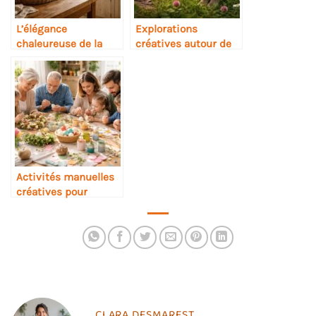
L’élégance
Explorations
chaleureuse de la
créatives autour de
cuisine rustique chic
l’univers des lapins
Activités manuelles
créatives pour
célébrer Pâques en
famille
CLARA DESMAREST