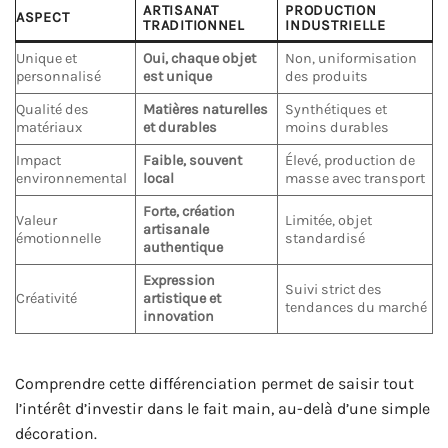
ARTISANAT
PRODUCTION
ASPECT
TRADITIONNEL
INDUSTRIELLE
Unique et
Oui, chaque objet
Non, uniformisation
personnalisé
est unique
des produits
Qualité des
Matières naturelles
Synthétiques et
matériaux
et durables
moins durables
Impact
Faible, souvent
Élevé, production de
environnemental
local
masse avec transport
Forte, création
Valeur
Limitée, objet
artisanale
émotionnelle
standardisé
authentique
Expression
Suivi strict des
Créativité
artistique et
tendances du marché
innovation
Comprendre cette différenciation permet de saisir tout
l’intérêt d’investir dans le fait main, au-delà d’une simple
décoration.