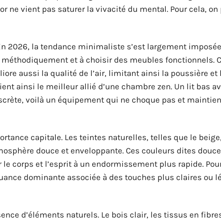
r ne vient pas saturer la vivacité du mental. Pour cela, on 
En 2026, la tendance minimaliste s’est largement imposée
er méthodiquement et à choisir des meubles fonctionnels. C
e aussi la qualité de l’air, limitant ainsi la poussière et 
nt ainsi le meilleur allié d’une chambre zen. Un lit bas a
scrète, voilà un équipement qui ne choque pas et maintien
tance capitale. Les teintes naturelles, telles que le beige,
tmosphère douce et enveloppante. Ces couleurs dites douc
 le corps et l’esprit à un endormissement plus rapide. Pour
e nuance dominante associée à des touches plus claires ou 
nce d’éléments naturels. Le bois clair, les tissus en fibre