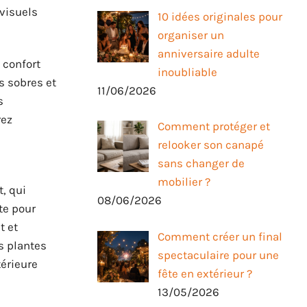
 visuels
10 idées originales pour
organiser un
anniversaire adulte
 confort
inoubliable
s sobres et
11/06/2026
s
rez
Comment protéger et
relooker son canapé
sans changer de
mobilier ?
, qui
08/06/2026
te pour
t et
Comment créer un final
s plantes
spectaculaire pour une
térieure
fête en extérieur ?
13/05/2026