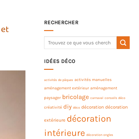
RECHERCHER
 et
IDÉES DÉCO
activités manuelles
activités de pâques
aménagement extérieur
aménagement
bricolage
paysager
carnaval
conseils déco
diy
décoration
décoration
créativité
déco
décoration
extérieure
intérieure
décoration ongles