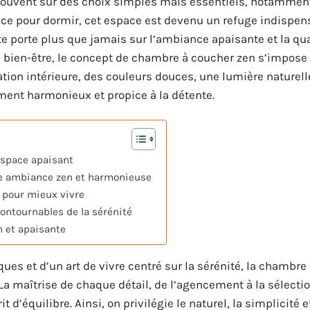
 souvent sur des choix simples mais essentiels, notamment
èce pour dormir, cet espace est devenu un refuge indispen
e porte plus que jamais sur l’ambiance apaisante et la qua
 de bien-être, le concept de chambre à coucher zen s’impo
tion intérieure, des couleurs douces, une lumière naturell
ment harmonieux et propice à la détente.
espace apaisant
ne ambiance zen et harmonieuse
r pour mieux vivre
ncontournables de la sérénité
n et apaisante
ues et d’un art de vivre centré sur la sérénité, la chambre
. La maîtrise de chaque détail, de l’agencement à la sélecti
 d’équilibre. Ainsi, on privilégie le naturel, la simplicité 