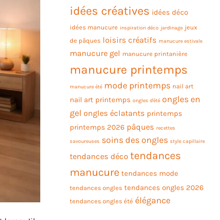
idées créatives
idées déco
idées manucure
jeux
inspiration déco
jardinage
loisirs créatifs
de pâques
manucure estivale
manucure gel
manucure printanière
manucure printemps
mode printemps
nail art
manucure été
ongles en
nail art printemps
ongles d'été
gel
ongles éclatants
printemps
pâques
printemps 2026
recettes
soins des ongles
savoureuses
style capillaire
tendances
tendances déco
manucure
tendances mode
tendances ongles 2026
tendances ongles
élégance
tendances ongles été